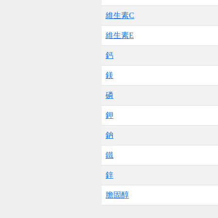
維生素C
維生素E
鈣
鎂
磷
鉀
鈉
鐵
鋅
膽固醇