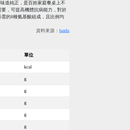
。味道純正，是百姓家庭餐桌上不
需要，可提高機體抗病能力，對於
必需的8種氨基酸組成，且比例均
資料來源：
baidu
單位
kcal
g
g
g
g
g