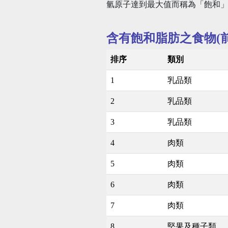
氫原子達到最大值而稱為「飽和
含有飽和脂肪之食物(前
排序
類別
1
乳品類
2
乳品類
3
乳品類
4
肉類
5
肉類
6
肉類
7
肉類
8
堅果及種子類