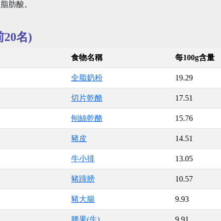
」脂肪酸。
20名)
食物名稱
每100g含量
全脂奶粉
19.29
切片乾酪
17.51
刨絲乾酪
15.76
豬皮
14.51
牛小排
13.05
豬蹄膀
10.57
豬大腸
9.93
腰果(生)
9.91