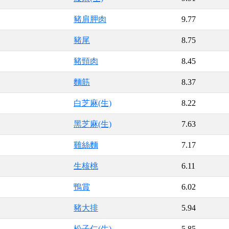
豬肩胛肉
9.77
豬尾
8.75
豬頸肉
8.45
麵筋
8.37
白芝麻(生)
8.22
黑芝麻(生)
7.63
雞絲麵
7.17
生核桃
6.11
鴨賞
6.02
豬大排
5.94
松子仁(生)
5.85