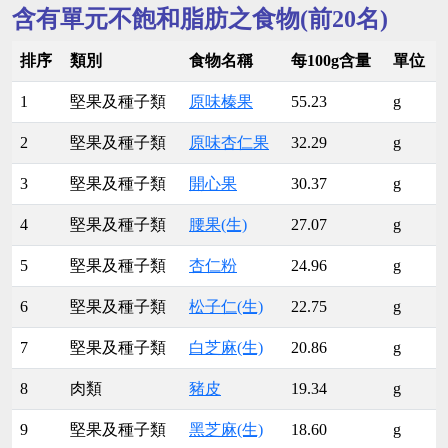
含有單元不飽和脂肪之食物(前20名)
排序
類別
食物名稱
每100g含量
單位
1
堅果及種子類
原味榛果
55.23
g
2
堅果及種子類
原味杏仁果
32.29
g
3
堅果及種子類
開心果
30.37
g
4
堅果及種子類
腰果(生)
27.07
g
5
堅果及種子類
杏仁粉
24.96
g
6
堅果及種子類
松子仁(生)
22.75
g
7
堅果及種子類
白芝麻(生)
20.86
g
8
肉類
豬皮
19.34
g
9
堅果及種子類
黑芝麻(生)
18.60
g