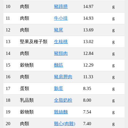
10
肉類
豬蹄膀
14.97
g
11
肉類
牛小排
14.93
g
12
肉類
豬尾
13.69
g
13
堅果及種子類
生核桃
13.02
g
14
肉類
豬頸肉
12.84
g
15
穀物類
麵筋
12.29
g
16
肉類
豬肩胛肉
11.33
g
17
蛋類
鵝蛋
8.35
g
18
乳品類
全脂奶粉
8.00
g
19
穀物類
雞絲麵
7.54
g
20
肉類
雞心(肉雞)
7.40
g