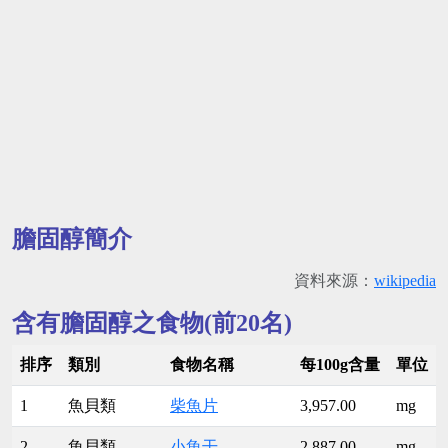
膽固醇簡介
資料來源：
wikipedia
含有膽固醇之食物(前20名)
排序
類別
食物名稱
每100g含量
單位
1
魚貝類
柴魚片
3,957.00
mg
2
魚貝類
小魚干
2,887.00
mg