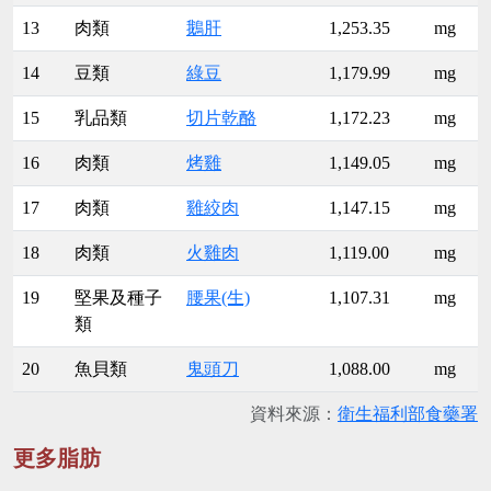
13
肉類
鵝肝
1,253.35
mg
14
豆類
綠豆
1,179.99
mg
15
乳品類
切片乾酪
1,172.23
mg
16
肉類
烤雞
1,149.05
mg
17
肉類
雞絞肉
1,147.15
mg
18
肉類
火雞肉
1,119.00
mg
19
堅果及種子
腰果(生)
1,107.31
mg
類
20
魚貝類
鬼頭刀
1,088.00
mg
資料來源：
衛生福利部食藥署
更多脂肪