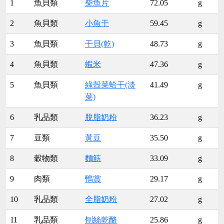
1
魚貝類
柴魚片
72.05
g
2
魚貝類
小魚干
59.45
g
3
魚貝類
干貝(乾)
48.73
g
4
魚貝類
蝦米
47.36
g
5
魚貝類
綠殼菜蛤干(淡
41.49
g
菜)
6
乳品類
脫脂奶粉
36.23
g
7
豆類
黃豆
35.50
g
8
穀物類
麵筋
33.09
g
9
肉類
鴨賞
29.17
g
10
乳品類
全脂奶粉
27.02
g
11
乳品類
刨絲乾酪
25.86
g