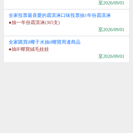
至2026/09/01
全家投票最喜愛的霜淇淋口味投票抽1年份霜淇淋
●抽一年份霜淇淋(365支)
至2026/09/01
全家購買if椰子水抽if椰寶周邊商品
●抽IF椰寶絨毛娃娃
至2026/09/01