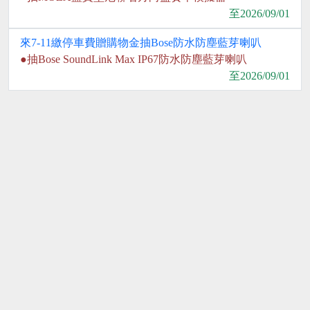
至2026/09/01
來7-11繳停車費贈購物金抽Bose防水防塵藍芽喇叭
●抽Bose SoundLink Max IP67防水防塵藍芽喇叭
至2026/09/01