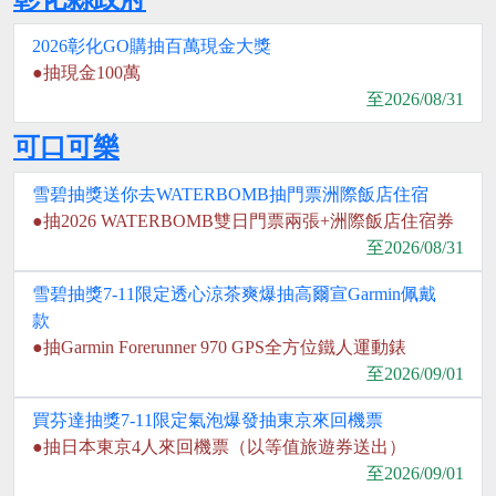
2026彰化GO購抽百萬現金大獎
●抽現金100萬
至2026/08/31
可口可樂
雪碧抽獎送你去WATERBOMB抽門票洲際飯店住宿
●抽2026 WATERBOMB雙日門票兩張+洲際飯店住宿券
至2026/08/31
雪碧抽獎7-11限定透心涼茶爽爆抽高爾宣Garmin佩戴
款
●抽Garmin Forerunner 970 GPS全方位鐵人運動錶
至2026/09/01
買芬達抽獎7-11限定氣泡爆發抽東京來回機票
●抽日本東京4人來回機票（以等值旅遊券送出）
至2026/09/01