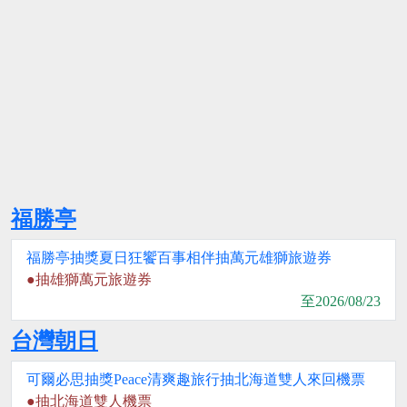
福勝亭
福勝亭抽獎夏日狂饗百事相伴抽萬元雄獅旅遊券
●抽雄獅萬元旅遊券
至2026/08/23
台灣朝日
可爾必思抽獎Peace清爽趣旅行抽北海道雙人來回機票
●抽北海道雙人機票