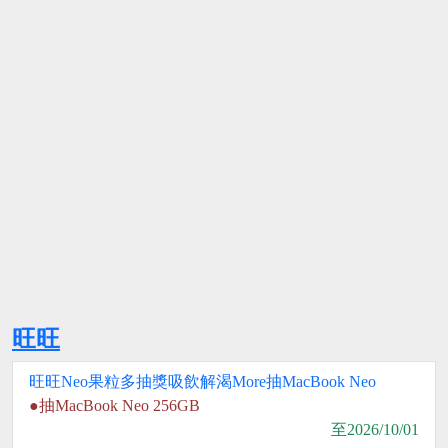
旺旺
旺旺Neo果粒多抽獎吸飲解渴More抽MacBook Neo
●抽MacBook Neo 256GB
至2026/10/01