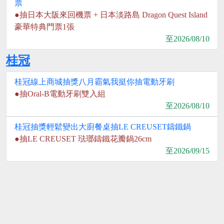
票
●抽日本大阪來回機票 + 日本淡路島 Dragon Quest Island
豪華特典門票1張
至2026/08/10
桂冠
桂冠線上商城抽獎八月霸氣我挺你抽電動牙刷
●抽Oral-B電動牙刷雙入組
至2026/08/10
桂冠抽獎輕鬆變出大廚餐桌抽LE CREUSET鑄鐵鍋
●抽LE CREUSET 琺瑯鑄鐵花瓣鍋26cm
至2026/09/15