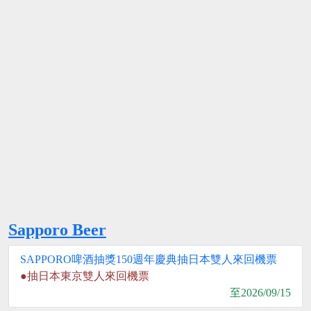
Sapporo Beer
SAPPORO啤酒抽獎150週年慶典抽日本雙人來回機票
●抽日本東京雙人來回機票
至2026/09/15