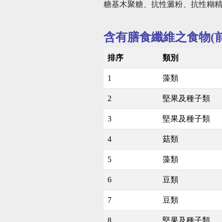
糖基木聚糖、抗性澱粉、抗性糊精
含有膳食纖維之食物(前
排序
類別
1
藻類
2
堅果及種子類
3
堅果及種子類
4
菇類
5
藻類
6
豆類
7
豆類
8
堅果及種子類