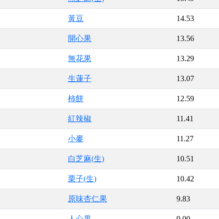
黃豆
14.53
開心果
13.56
無花果
13.29
生蓮子
13.07
柿餅
12.59
紅辣椒
11.41
小麥
11.27
白芝麻(生)
10.51
栗子(生)
10.42
原味杏仁果
9.83
人心果
9.00