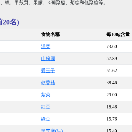
、蠟、甲殼質、果膠、β-葡聚醣、菊糖和低聚糖等。
20名)
食物名稱
每100g含量
洋菜
73.60
山粉圓
57.89
愛玉子
51.62
乾香菇
38.46
紫菜
29.00
紅豆
18.46
綠豆
15.76
黑芝麻(生)
15.49