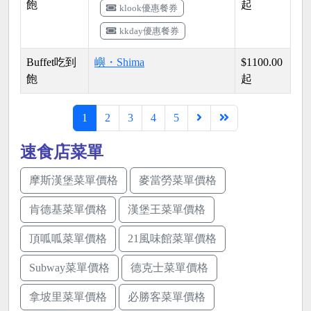
飽
起
klook優惠餐券
kkday優惠餐券
Buffet吃到
嶼・Shima
$1100.00
飽
起
1
2
3
4
5
速食店菜單
摩斯漢堡菜單價格
麥當勞菜單價格
肯德基菜單價格
漢堡王菜單價格
頂呱呱菜單價格
21風味館菜單價格
Subway菜單價格
德克士菜單價格
拿坡里菜單價格
必勝客菜單價格