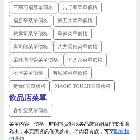
三商巧福菜單價格
吉野家菜單價格
福勝亭菜單價格
鮮五丼菜單價格
藏壽司菜單價格
爭鮮菜單價格
壽司郎菜單價格
八方雲集菜單價格
梁社漢排骨菜單價格
すき家菜單價格
松屋菜單價格
海底撈菜單價格
定食8菜單價格
MAGiC TOUCH菜單價格
飲品店菜單
春水堂菜單價格
菜單內容、價格、時間等資料以各品牌官網及門市現場
為主，本頁面資訊僅供參考。若內容有誤，可至
聯絡我
們
通知。