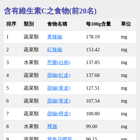
含有維生素C之食物(前20名)
排序
類別
食物名稱
每100g含量
單位
1
蔬菜類
青辣椒
178.19
mg
2
蔬菜類
紅辣椒
153.42
mg
3
水果類
芭樂(白肉)
137.85
mg
4
蔬菜類
甜椒(紅皮)
137.68
mg
5
蔬菜類
甜椒(黃皮)
127.51
mg
6
蔬菜類
甜椒(青皮)
107.54
mg
7
蔬菜類
甜椒(橙皮)
100.80
mg
8
水果類
釋迦
99.00
mg
9
蔬菜類
紫色花椰菜
96.15
mg