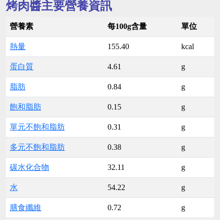
烤肉醬主要營養資訊
營養素
每100g含量
單位
熱量
155.40
kcal
蛋白質
4.61
g
脂肪
0.84
g
飽和脂肪
0.15
g
單元不飽和脂肪
0.31
g
多元不飽和脂肪
0.38
g
碳水化合物
32.11
g
水
54.22
g
膳食纖維
0.72
g