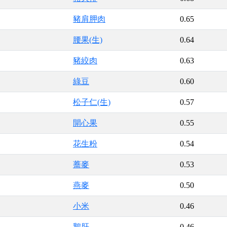
豬肩胛肉
0.65
腰果(生)
0.64
豬絞肉
0.63
綠豆
0.60
松子仁(生)
0.57
開心果
0.55
花生粉
0.54
蕎麥
0.53
燕麥
0.50
小米
0.46
鵝肝
0.46