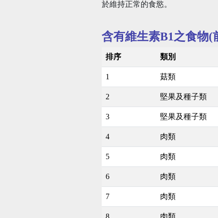
於維持正常的食慾。
含有維生素B1之食物(前
排序
類別
1
菇類
2
堅果及種子類
3
堅果及種子類
4
肉類
5
肉類
6
肉類
7
肉類
8
肉類