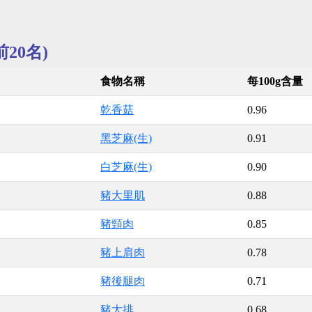
20名)
食物名稱
每100g含量
乾香菇
0.96
黑芝麻(生)
0.91
白芝麻(生)
0.90
豬大里肌
0.88
豬頸肉
0.85
豬上肩肉
0.78
豬後腿肉
0.71
豬大排
0.68