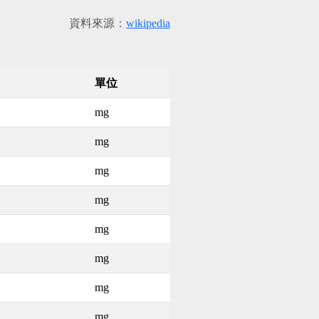
資料來源：
wikipedia
單位
mg
mg
mg
mg
mg
mg
mg
mg