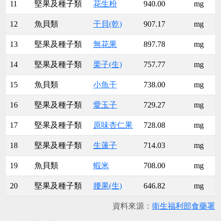
11
堅果及種子類
花生粉
940.00
mg
12
魚貝類
干貝(乾)
907.17
mg
13
堅果及種子類
無花果
897.78
mg
14
堅果及種子類
栗子(生)
757.77
mg
15
魚貝類
小魚干
738.00
mg
16
堅果及種子類
愛玉子
729.27
mg
17
堅果及種子類
原味杏仁果
728.08
mg
18
堅果及種子類
生蓮子
714.03
mg
19
魚貝類
蝦米
708.00
mg
20
堅果及種子類
腰果(生)
646.82
mg
資料來源：
衛生福利部食藥署