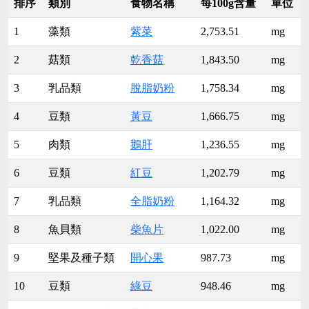
排序
類別
食物名稱
每100g含量
單位
1
藻類
紫菜
2,753.51
mg
2
菇類
乾香菇
1,843.50
mg
3
乳品類
脫脂奶粉
1,758.34
mg
4
豆類
黃豆
1,666.75
mg
5
肉類
鵝肝
1,236.55
mg
6
豆類
紅豆
1,202.79
mg
7
乳品類
全脂奶粉
1,164.32
mg
8
魚貝類
柴魚片
1,022.00
mg
9
堅果及種子類
開心果
987.73
mg
10
豆類
綠豆
948.46
mg