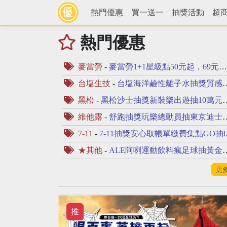
熱門優惠
買一送一
抽獎活動
超
熱門優惠
麥當勞
-
麥當勞1+1星級點50元起，69元新選擇麥克雙牛堡
台塩生技
-
台塩海洋鹼性離子水抽獎質感好水抽iPhone17
黑松
-
黑松沙士抽獎新裝樂出遊抽10萬元旅遊金
維他露
-
舒跑抽獎玩樂總動員抽東京迪士尼之旅
7-11
-
7-11抽獎安心取帳單繳費集點GO抽iPhone17
★其他
-
ALE阿咧運動飲料瘋足球抽黃金、萬元現金
更多.
推