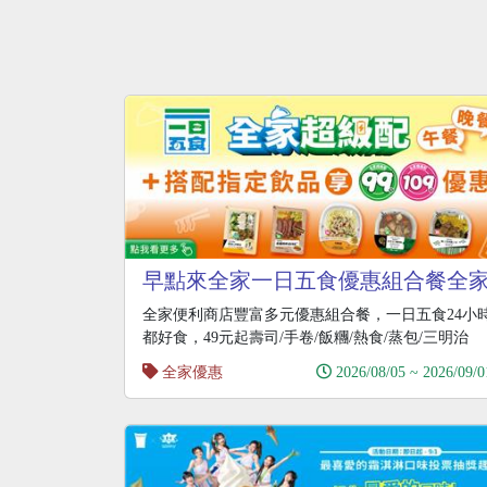
早點來全家一日五食優惠組合餐全
超級配抽30份鮮食
全家便利商店豐富多元優惠組合餐，一日五食24小
都好食，49元起壽司/手卷/飯糰/熱食/蒸包/三明治
全家優惠
2026/08/05 ~ 2026/09/0