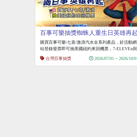
百事可樂抽獎蜘蛛人重生日英雄再
抽美國來回機票
購買百事可樂/七喜/激浪汽水全系列產品，於活動網
站登錄發票即可抽美國紐約來回機票，7-ELEVEn與
台灣百事抽獎
2026/07/01 ~ 2026/10/0