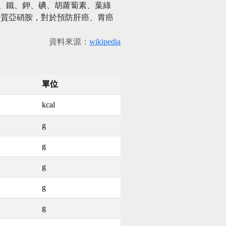
磷、鐵、鉀、碘、胡蘿蔔素、葉綠
物質亞硝胺，對於預防肝癌、胃癌
資料來源：
wikipedia
單位
kcal
g
g
g
g
g