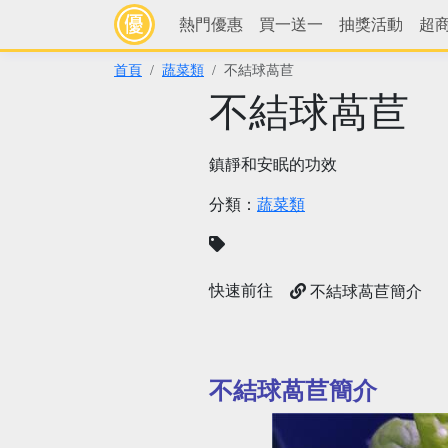
熱門優惠
買一送一
抽獎活動
超
首頁
蔬菜類
不結球萵苣
不結球萵苣
鎮靜和安眠的功效
分類：
蔬菜類
快速前往
不結球萵苣簡介
不結球萵苣簡介