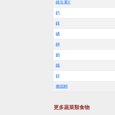
維生素E
鈣
鎂
磷
鉀
鈉
鐵
鋅
膽固醇
更多蔬菜類食物