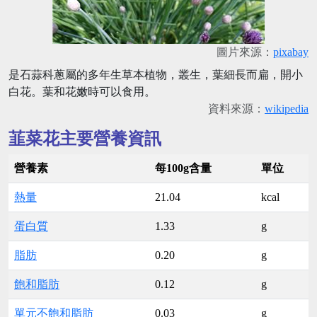
圖片來源：
pixabay
是石蒜科蔥屬的多年生草本植物，叢生，葉細長而扁，開小
白花。葉和花嫩時可以食用。
資料來源：
wikipedia
韮菜花主要營養資訊
營養素
每100g含量
單位
熱量
21.04
kcal
蛋白質
1.33
g
脂肪
0.20
g
飽和脂肪
0.12
g
單元不飽和脂肪
0.03
g