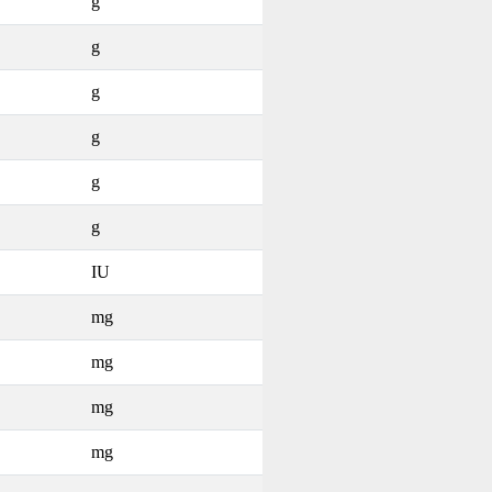
g
g
g
g
g
g
IU
mg
mg
mg
mg