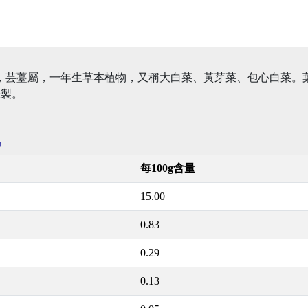
，十字花科，芸薹屬，一年生草本植物，又稱大白菜、黃芽菜、包心白
醃製。
訊
每100g含量
15.00
0.83
0.29
0.13