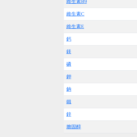
維生素B9
維生素C
維生素E
鈣
鎂
磷
鉀
鈉
鐵
鋅
膽固醇