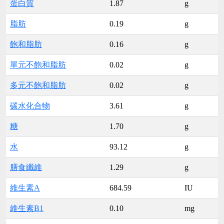
蛋白質
1.87
g
脂肪
0.19
g
飽和脂肪
0.16
g
單元不飽和脂肪
0.02
g
多元不飽和脂肪
0.02
g
碳水化合物
3.61
g
糖
1.70
g
水
93.12
g
膳食纖維
1.29
g
維生素A
684.59
IU
維生素B1
0.10
mg