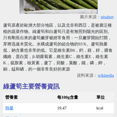
圖片來源：
pixabay
蘆筍原產於歐洲大部分地區，以及北非和西亞，是被廣泛種
植的蔬菜作物。綠蘆筍和白蘆筍只是有無照到陽光的區別。
只有剛長出來的蘆筍嫩芽被經常食用：一旦嫩芽開始打開，
芽將迅速木質化。水構成蘆筍的組合物的93％。蘆筍熱量
低，鈉含量也非常的低。它是維生素B6，鈣，鎂，鋅，膳食
纖維，蛋白質，β-胡蘿蔔素，維生素C，維生素E，維生素
K，硫胺素，核黃素，蘆丁，菸酸，葉酸，鐵，磷，鉀，
銅，錳和硒，的一個非常良好的來源
資料來源：
wikipedia
綠蘆筍主要營養資訊
營養素
每100g含量
單位
熱量
19.47
kcal