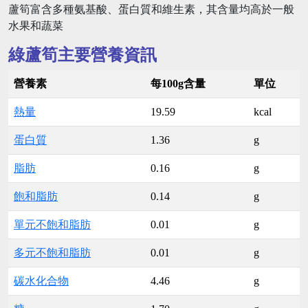
蘆筍富含多種氨基酸、蛋白質和維生素，其含量均高於一般
水果和蔬菜
綠蘆筍主要營養資訊
營養素
每100g含量
單位
熱量
19.59
kcal
蛋白質
1.36
g
脂肪
0.16
g
飽和脂肪
0.14
g
單元不飽和脂肪
0.01
g
多元不飽和脂肪
0.01
g
碳水化合物
4.46
g