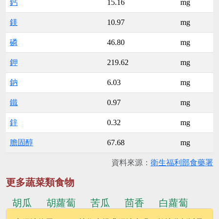
鈣
15.16
mg
鎂
10.97
mg
磷
46.80
mg
鉀
219.62
mg
鈉
6.03
mg
鐵
0.97
mg
鋅
0.32
mg
膽固醇
67.68
mg
資料來源：
衛生福利部食藥署
更多蔬菜類食物
胡瓜
胡蘿蔔
苦瓜
茴香
白蘿蔔