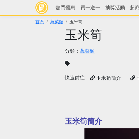
熱門優惠
買一送一
抽獎活動
超
首頁
蔬菜類
玉米筍
玉米筍
分類：
蔬菜類
快速前往
玉米筍簡介
玉米筍簡介