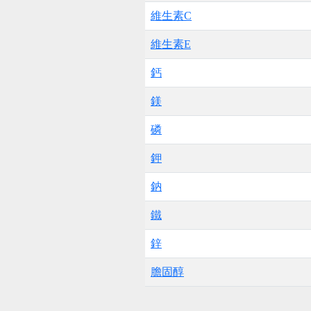
維生素C
維生素E
鈣
鎂
磷
鉀
鈉
鐵
鋅
膽固醇