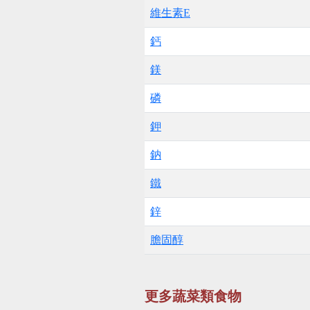
維生素E
鈣
鎂
磷
鉀
鈉
鐵
鋅
膽固醇
更多蔬菜類食物