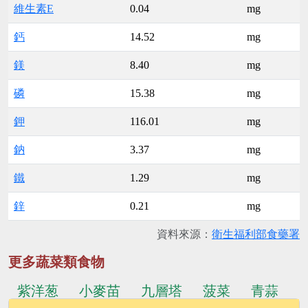
維生素E
0.04
mg
鈣
14.52
mg
鎂
8.40
mg
磷
15.38
mg
鉀
116.01
mg
鈉
3.37
mg
鐵
1.29
mg
鋅
0.21
mg
資料來源：
衛生福利部食藥署
更多蔬菜類食物
紫洋葱
小麥苗
九層塔
菠菜
青蒜