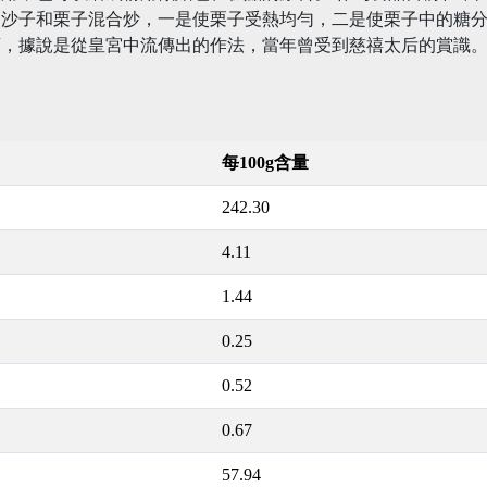
的沙子和栗子混合炒，一是使栗子受熱均勻，二是使栗子中的糖
頭，據說是從皇宮中流傳出的作法，當年曾受到慈禧太后的賞識
每100g含量
242.30
4.11
1.44
0.25
0.52
0.67
57.94