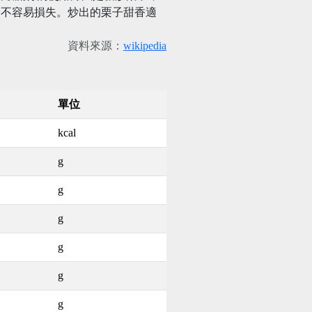
分不容易損失。炒出的栗子甜香適
。
資料來源：
wikipedia
單位
kcal
g
g
g
g
g
g