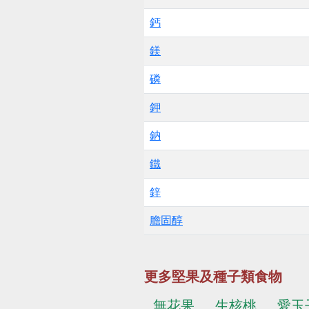
鈣
鎂
磷
鉀
鈉
鐵
鋅
膽固醇
更多堅果及種子類食物
無花果
生核桃
愛玉