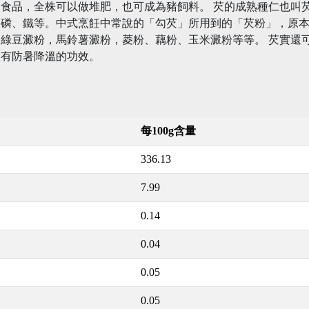
食品，全株可以做堆肥，也可成為豬飼料。 芡的成熟種仁也叫
、磷、鐵等。中式烹飪中常說的「勾芡」所用到的「芡粉」，原
綠豆澱粉，馬鈴薯澱粉，菱粉、藕粉、玉米澱粉等等。 芡實還
樣有防暑降溫的功效。
每100g含量
336.13
7.99
0.14
0.04
0.05
0.05