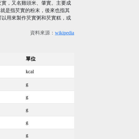
芡實，又名雞頭米、肇實。主要成
本就是指芡實的粉末，後來也指其
可以用來製作芡實粥和芡實糕，或
資料來源：
wikipedia
單位
kcal
g
g
g
g
g