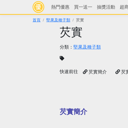
熱門優惠
買一送一
抽獎活動
超
首頁
堅果及種子類
芡實
芡實
分類：
堅果及種子類
快速前往
芡實簡介
芡
芡實簡介