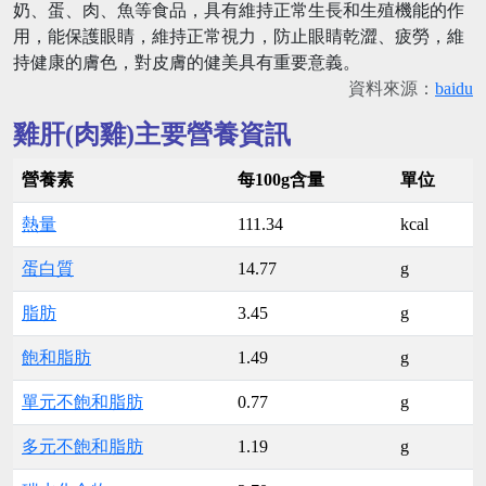
奶、蛋、肉、魚等食品，具有維持正常生長和生殖機能的作
用，能保護眼睛，維持正常視力，防止眼睛乾澀、疲勞，維
持健康的膚色，對皮膚的健美具有重要意義。
資料來源：
baidu
雞肝(肉雞)主要營養資訊
營養素
每100g含量
單位
熱量
111.34
kcal
蛋白質
14.77
g
脂肪
3.45
g
飽和脂肪
1.49
g
單元不飽和脂肪
0.77
g
多元不飽和脂肪
1.19
g