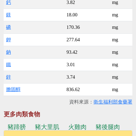
鈣
3.82
mg
鎂
18.00
mg
磷
170.36
mg
鉀
277.64
mg
鈉
93.42
mg
鐵
3.01
mg
鋅
3.74
mg
膽固醇
836.62
mg
資料來源：
衛生福利部食藥署
更多肉類食物
豬蹄膀
豬大里肌
火雞肉
豬後腿肉