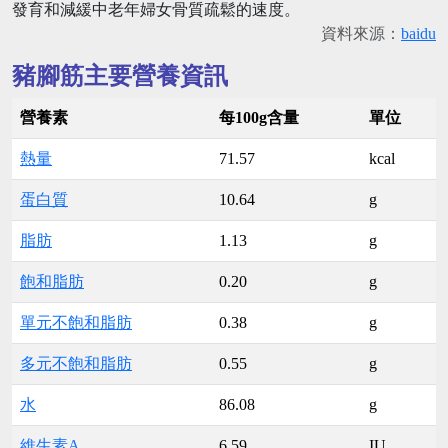
發育和減緩中老年婦女骨質疏鬆的速度。
資料來源：
baidu
豬腳筋主要營養資訊
營養素
每100g含量
單位
熱量
71.57
kcal
蛋白質
10.64
g
脂肪
1.13
g
飽和脂肪
0.20
g
單元不飽和脂肪
0.38
g
多元不飽和脂肪
0.55
g
水
86.08
g
維生素A
6.59
IU