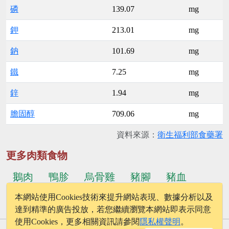
磷
139.07
mg
鉀
213.01
mg
鈉
101.69
mg
鐵
7.25
mg
鋅
1.94
mg
膽固醇
709.06
mg
資料來源：
衛生福利部食藥署
更多肉類食物
鵝肉
鴨胗
烏骨雞
豬腳
豬血
本網站使用Cookies技術來提升網站表現、數據分析以及
...更多食物
鴨賞
達到精準的廣告投放，若您繼續瀏覽本網站即表示同意
使用Cookies，更多相關資訊請參閱
隱私權聲明
。