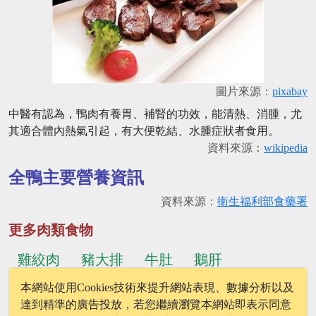
圖片來源：
pixabay
中醫有認為，鴨肉有養胃、補腎的功效，能清熱、消腫，尤
其適合體內熱氣引起，有大便乾結、水腫症狀者食用。
資料來源：
wikipedia
全鴨主要營養資訊
資料來源：
衛生福利部食藥署
更多肉類食物
雞絞肉
豬大排
牛肚
鵝肝
本網站使用Cookies技術來提升網站表現、數據分析以及
...更多食物
雞心(肉雞)
火雞肉
達到精準的廣告投放，若您繼續瀏覽本網站即表示同意