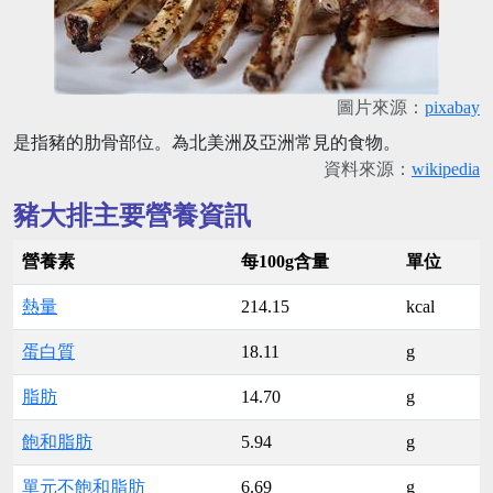
圖片來源：
pixabay
是指豬的肋骨部位。為北美洲及亞洲常見的食物。
資料來源：
wikipedia
豬大排主要營養資訊
營養素
每100g含量
單位
熱量
214.15
kcal
蛋白質
18.11
g
脂肪
14.70
g
飽和脂肪
5.94
g
單元不飽和脂肪
6.69
g