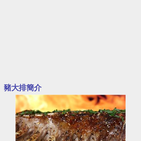
豬大排簡介