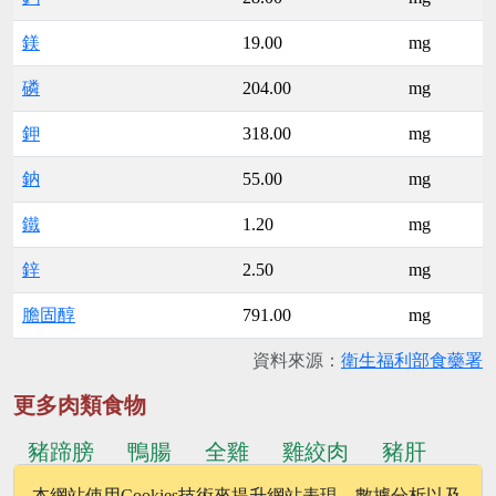
鎂
19.00
mg
磷
204.00
mg
鉀
318.00
mg
鈉
55.00
mg
鐵
1.20
mg
鋅
2.50
mg
膽固醇
791.00
mg
資料來源：
衛生福利部食藥署
更多肉類食物
豬蹄膀
鴨腸
全雞
雞絞肉
豬肝
本網站使用Cookies技術來提升網站表現、數據分析以及