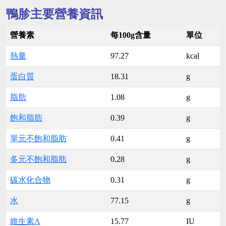
鴨胗主要營養資訊
營養素
每100g含量
單位
熱量
97.27
kcal
蛋白質
18.31
g
脂肪
1.08
g
飽和脂肪
0.39
g
單元不飽和脂肪
0.41
g
多元不飽和脂肪
0.28
g
碳水化合物
0.31
g
水
77.15
g
維生素A
15.77
IU