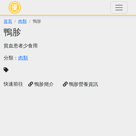
首頁
肉類
鴨胗
鴨胗
貧血患者少食用
分類：
肉類
快速前往
鴨胗簡介
鴨胗營養資訊