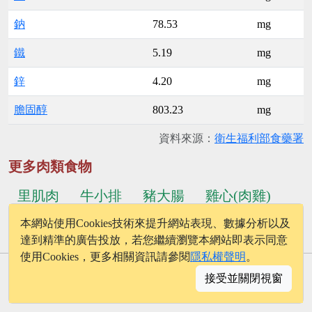
鈉
78.53
mg
鐵
5.19
mg
鋅
4.20
mg
膽固醇
803.23
mg
資料來源：
衛生福利部食藥署
更多肉類食物
里肌肉
牛小排
豬大腸
雞心(肉雞)
本網站使用Cookies技術來提升網站表現、數據分析以及
...更多食物
牛筋
鴨胗
達到精準的廣告投放，若您繼續瀏覽本網站即表示同意
使用Cookies，更多相關資訊請參閱
隱私權聲明
。
© 2026 - onelife.tw
接受並關閉視窗
│
版權聲明
│
隱私權政策
│
聯絡我們