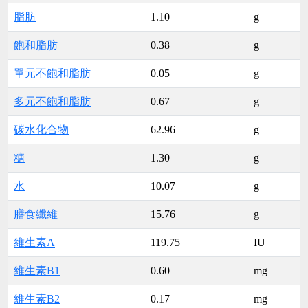
脂肪
1.10
g
飽和脂肪
0.38
g
單元不飽和脂肪
0.05
g
多元不飽和脂肪
0.67
g
碳水化合物
62.96
g
糖
1.30
g
水
10.07
g
膳食纖維
15.76
g
維生素A
119.75
IU
維生素B1
0.60
mg
維生素B2
0.17
mg