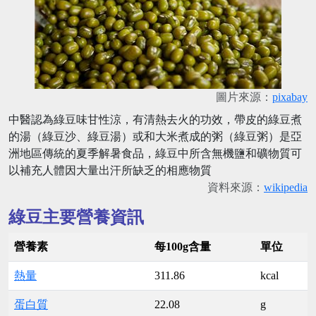
圖片來源：
pixabay
中醫認為綠豆味甘性涼，有清熱去火的功效，帶皮的綠豆煮
的湯（綠豆沙、綠豆湯）或和大米煮成的粥（綠豆粥）是亞
洲地區傳統的夏季解暑食品，綠豆中所含無機鹽和礦物質可
以補充人體因大量出汗所缺乏的相應物質
資料來源：
wikipedia
綠豆主要營養資訊
營養素
每100g含量
單位
熱量
311.86
kcal
蛋白質
22.08
g