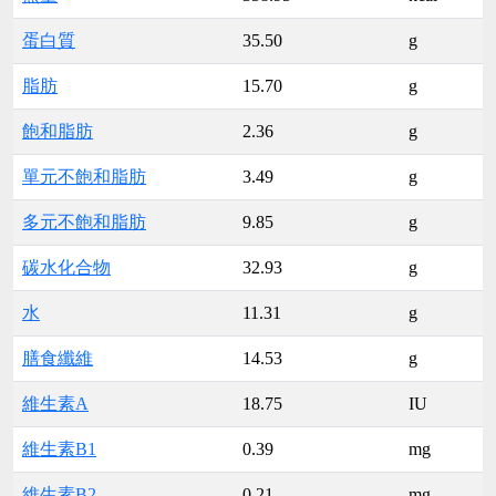
蛋白質
35.50
g
脂肪
15.70
g
飽和脂肪
2.36
g
單元不飽和脂肪
3.49
g
多元不飽和脂肪
9.85
g
碳水化合物
32.93
g
水
11.31
g
膳食纖維
14.53
g
維生素A
18.75
IU
維生素B1
0.39
mg
維生素B2
0.21
mg