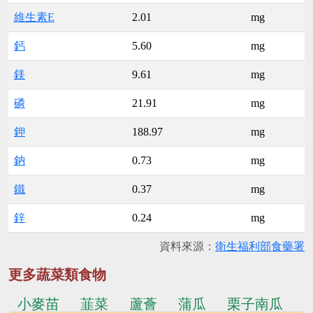
維生素E
2.01
mg
鈣
5.60
mg
鎂
9.61
mg
磷
21.91
mg
鉀
188.97
mg
鈉
0.73
mg
鐵
0.37
mg
鋅
0.24
mg
資料來源：
衛生福利部食藥署
更多蔬菜類食物
小麥苗
韮菜
蘆薈
蒲瓜
栗子南瓜