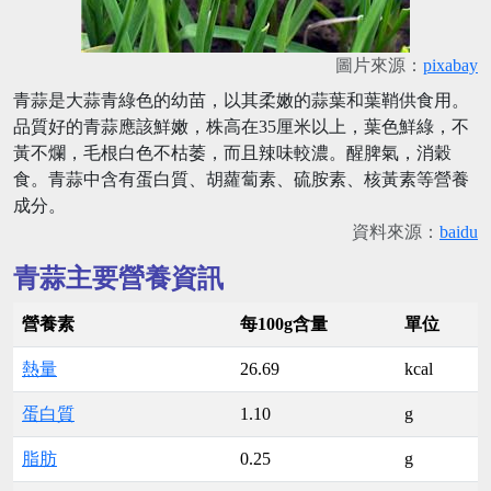
圖片來源：
pixabay
青蒜是大蒜青綠色的幼苗，以其柔嫩的蒜葉和葉鞘供食用。
品質好的青蒜應該鮮嫩，株高在35厘米以上，葉色鮮綠，不
黃不爛，毛根白色不枯萎，而且辣味較濃。醒脾氣，消穀
食。青蒜中含有蛋白質、胡蘿蔔素、硫胺素、核黃素等營養
成分。
資料來源：
baidu
青蒜主要營養資訊
營養素
每100g含量
單位
熱量
26.69
kcal
蛋白質
1.10
g
脂肪
0.25
g