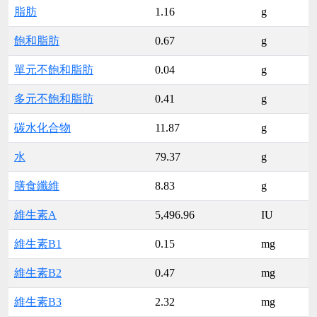
脂肪
1.16
g
飽和脂肪
0.67
g
單元不飽和脂肪
0.04
g
多元不飽和脂肪
0.41
g
碳水化合物
11.87
g
水
79.37
g
膳食纖維
8.83
g
維生素A
5,496.96
IU
維生素B1
0.15
mg
維生素B2
0.47
mg
維生素B3
2.32
mg