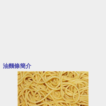
油麵條簡介