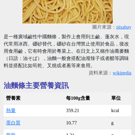
圖片來源：
pixabay
是一種廣域鹼性中國麵條，製作上會用到土鹼、蓬灰水，現
代常用冰西、硼砂替代，硼砂在台灣禁止使用於食品，後改
用食用鹼，它有時會用於粵菜上。在日文上又稱作油蕎麥麵
（日語：油そば），油麵一般會搭配油潑辣子或者醋等調味
料並搭配比如筍乾、叉燒或者蔥等來食用。
資料來源：
wikipedia
油麵條主要營養資訊
營養素
每100g含量
單位
熱量
359.21
kcal
蛋白質
10.77
g