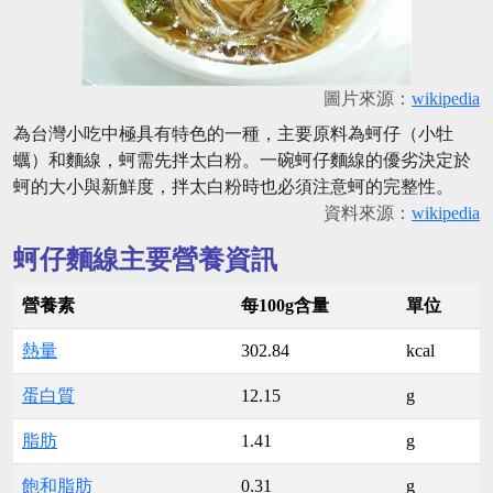
圖片來源：
wikipedia
為台灣小吃中極具有特色的一種，主要原料為蚵仔（小牡
蠣）和麵線，蚵需先拌太白粉。一碗蚵仔麵線的優劣決定於
蚵的大小與新鮮度，拌太白粉時也必須注意蚵的完整性。
資料來源：
wikipedia
蚵仔麵線主要營養資訊
營養素
每100g含量
單位
熱量
302.84
kcal
蛋白質
12.15
g
脂肪
1.41
g
飽和脂肪
0.31
g