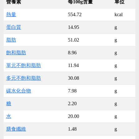
營養素
每100g含量
單位
熱量
554.72
kcal
蛋白質
14.95
g
脂肪
51.02
g
飽和脂肪
8.96
g
單元不飽和脂肪
11.94
g
多元不飽和脂肪
30.08
g
碳水化合物
7.98
g
糖
2.20
g
水
20.00
g
膳食纖維
1.48
g