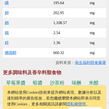
磷
195.64
mg
鉀
202.95
mg
鈉
1,108.57
mg
鐵
2.54
mg
鋅
1.36
mg
膽固醇
660.32
mg
資料來源：
衛生福利部食藥署
更多調味料及香辛料類食物
草莓果醬
蝦醬
沙茶粉
味醂
米醋
本網站使用Cookies技術來提升網站表現、數據分析以及
...更多食物
七味唐辛子
達到精準的廣告投放，若您繼續瀏覽本網站即表示同意
使用Cookies，更多相關資訊請參閱
隱私權聲明
。