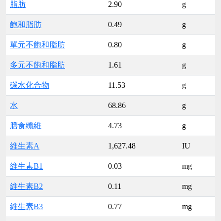
脂肪
2.90
g
飽和脂肪
0.49
g
單元不飽和脂肪
0.80
g
多元不飽和脂肪
1.61
g
碳水化合物
11.53
g
水
68.86
g
膳食纖維
4.73
g
維生素A
1,627.48
IU
維生素B1
0.03
mg
維生素B2
0.11
mg
維生素B3
0.77
mg