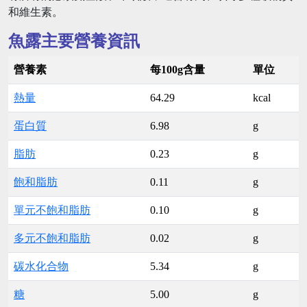
和維生素。
魚露主要營養資訊
營養素
每100g含量
單位
熱量
64.29
kcal
蛋白質
6.98
g
脂肪
0.23
g
飽和脂肪
0.11
g
單元不飽和脂肪
0.10
g
多元不飽和脂肪
0.02
g
碳水化合物
5.34
g
糖
5.00
g