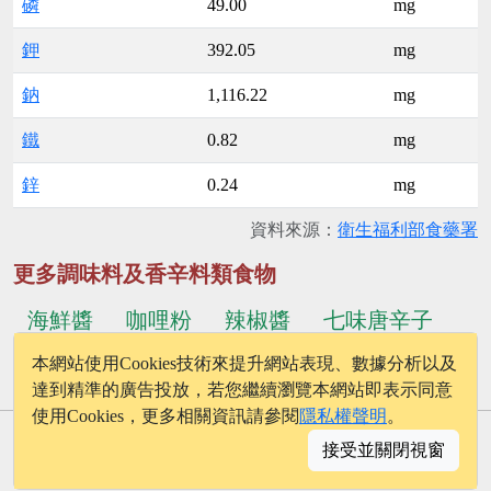
磷
49.00
mg
鉀
392.05
mg
鈉
1,116.22
mg
鐵
0.82
mg
鋅
0.24
mg
資料來源：
衛生福利部食藥署
更多調味料及香辛料類食物
海鮮醬
咖哩粉
辣椒醬
七味唐辛子
本網站使用Cookies技術來提升網站表現、數據分析以及
...更多食物
蕃茄醬
椰子粉
達到精準的廣告投放，若您繼續瀏覽本網站即表示同意
使用Cookies，更多相關資訊請參閱
隱私權聲明
。
© 2026 - onelife.tw
接受並關閉視窗
│
版權聲明
│
隱私權政策
│
聯絡我們