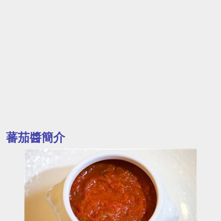
蕃茄醬簡介