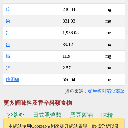
鎂
236.34
mg
磷
331.03
mg
鉀
1,956.08
mg
鈉
39.12
mg
鐵
11.94
mg
鋅
2.57
mg
膽固醇
566.64
mg
資料來源：
衛生福利部食藥署
更多調味料及香辛料類食物
沙茶粉
日式照燒醬
黑豆醬油
味精
本網站使用Cookies技術來提升網站表現、數據分析以及
...更多食物
葡萄果醬
低鈉鹽