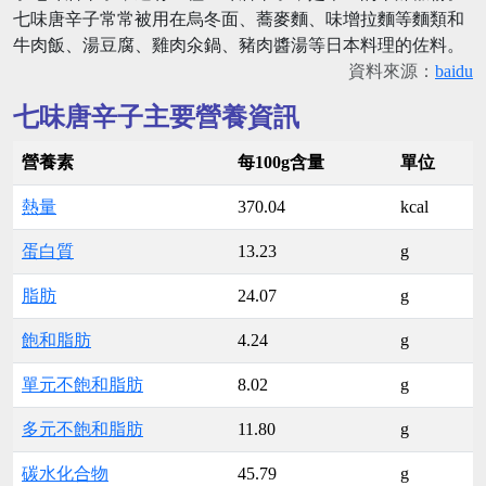
七味唐辛子常常被用在烏冬面、蕎麥麵、味增拉麵等麵類和
牛肉飯、湯豆腐、雞肉氽鍋、豬肉醬湯等日本料理的佐料。
資料來源：
baidu
七味唐辛子主要營養資訊
營養素
每100g含量
單位
熱量
370.04
kcal
蛋白質
13.23
g
脂肪
24.07
g
飽和脂肪
4.24
g
單元不飽和脂肪
8.02
g
多元不飽和脂肪
11.80
g
碳水化合物
45.79
g