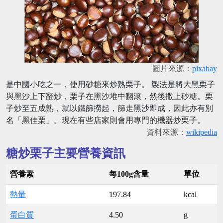
圖片來源：
pixabay
是中國小吃之一，使用砂糖來炒熟栗子。 製法是將大黑栗子
與黑沙上下翻炒，栗子在黑沙堆中翻滾，然後撒上砂糖。栗
子炒至五成熟，就以鐵篩撈起，篩走黑沙即成，因此亦有別
名「黑佳栗」。現在有些店家則會用專門的機器炒栗子。
資料來源：
wikipedia
糖炒栗子主要營養資訊
營養素
每100g含量
單位
熱量
197.84
kcal
蛋白質
4.50
g