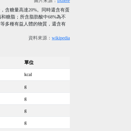
圖片來源：
pxhere
，含糖量高達20%。同時還含有蛋
和糖脂；所含脂肪酸中68%為不
K等多種有益人體的物質，還含有
資料來源：
wikipedia
單位
kcal
g
g
g
g