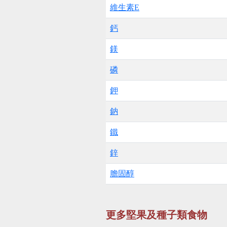
維生素E
鈣
鎂
磷
鉀
鈉
鐵
鋅
膽固醇
更多堅果及種子類食物