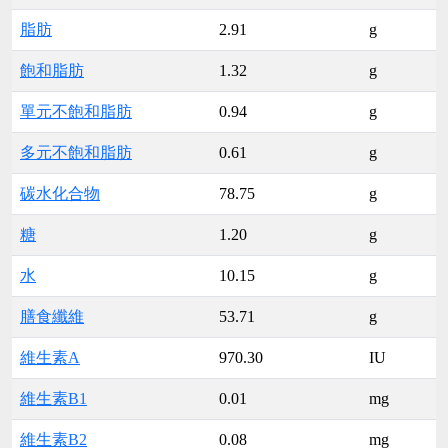
脂肪
2.91
g
飽和脂肪
1.32
g
單元不飽和脂肪
0.94
g
多元不飽和脂肪
0.61
g
碳水化合物
78.75
g
糖
1.20
g
水
10.15
g
膳食纖維
53.71
g
維生素A
970.30
IU
維生素B1
0.01
mg
維生素B2
0.08
mg