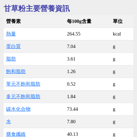
甘草粉主要營養資訊
營養素
每100g含量
單位
熱量
264.55
kcal
蛋白質
7.04
g
脂肪
3.61
g
飽和脂肪
1.26
g
單元不飽和脂肪
0.52
g
多元不飽和脂肪
1.84
g
碳水化合物
73.44
g
水
7.80
g
膳食纖維
40.13
g