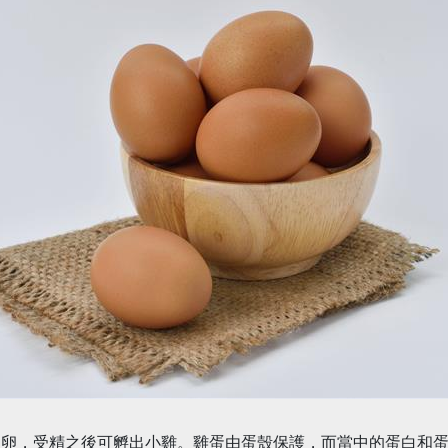
的卵，受精之後可孵出小雞。雞蛋由蛋殼保護，而當中的蛋白和