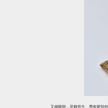
又稱雞卵，是雞所生、帶有硬殼