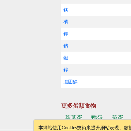
鎂
磷
鉀
鈉
鐵
鋅
膽固醇
更多蛋類食物
茶葉蛋
鴨蛋
蒸蛋
本網站使用Cookies技術來提升網站表現