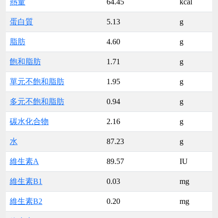
熱量
64.45
kcal
蛋白質
5.13
g
脂肪
4.60
g
飽和脂肪
1.71
g
單元不飽和脂肪
1.95
g
多元不飽和脂肪
0.94
g
碳水化合物
2.16
g
水
87.23
g
維生素A
89.57
IU
維生素B1
0.03
mg
維生素B2
0.20
mg