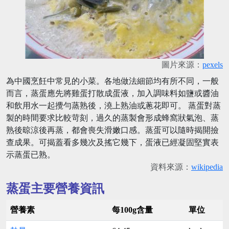
圖片來源：
pexels
為中國烹飪中常見的小菜。各地做法細節均有所不同，一般
而言，蒸蛋應先將雞蛋打散成蛋液，加入調味料如鹽或醬油
和飲用水一起攪勻蒸熟後，澆上熟油或蔥花即可。 蒸蛋對蒸
製的時間要求比較苛刻，過久的蒸製會形成蜂窩狀氣泡、蒸
熟後晾涼後再蒸，都會喪失滑嫩口感。蒸蛋可以隨時揭開撿
查成果。可揭蓋看多幾次及搖它幾下，蛋液已經凝固堅實表
示蒸蛋已熟。
資料來源：
wikipedia
蒸蛋主要營養資訊
營養素
每100g含量
單位