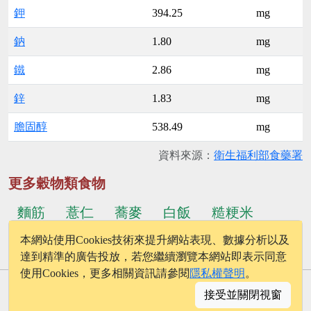
鉀
394.25
mg
鈉
1.80
mg
鐵
2.86
mg
鋅
1.83
mg
膽固醇
538.49
mg
資料來源：
衛生福利部食藥署
更多穀物類食物
麵筋
薏仁
蕎麥
白飯
糙粳米
本網站使用Cookies技術來提升網站表現、數據分析以及
...更多食物
甜玉米
達到精準的廣告投放，若您繼續瀏覽本網站即表示同意
使用Cookies，更多相關資訊請參閱
隱私權聲明
。
© 2026 - onelife.tw
接受並關閉視窗
│
版權聲明
│
隱私權政策
│
聯絡我們