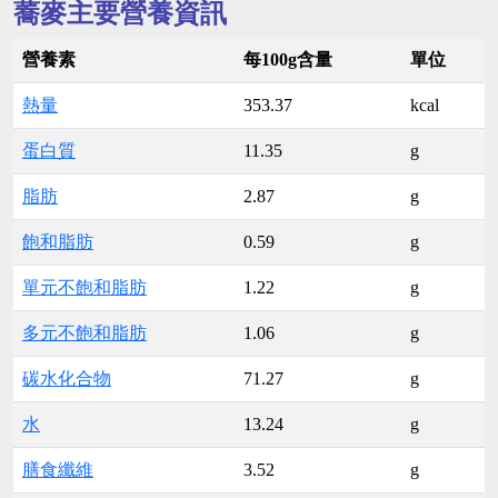
蕎麥主要營養資訊
營養素
每100g含量
單位
熱量
353.37
kcal
蛋白質
11.35
g
脂肪
2.87
g
飽和脂肪
0.59
g
單元不飽和脂肪
1.22
g
多元不飽和脂肪
1.06
g
碳水化合物
71.27
g
水
13.24
g
膳食纖維
3.52
g