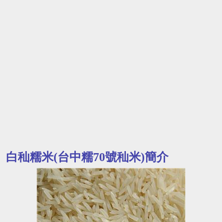
白秈糯米(台中糯70號秈米)簡介