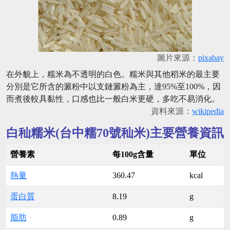
圖片來源：
pixabay
在外貌上，糯米為不透明的白色。糯米與其他稻米的最主要
分別是它所含的澱粉中以支鏈澱粉為主，達95%至100%，因
而煮後較具黏性，口感也比一般白米更硬，多吃不易消化。
資料來源：
wikipedia
白秈糯米(台中糯70號秈米)主要營養資訊
營養素
每100g含量
單位
熱量
360.47
kcal
蛋白質
8.19
g
脂肪
0.89
g