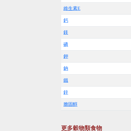
維生素E
鈣
鎂
磷
鉀
鈉
鐵
鋅
膽固醇
更多穀物類食物