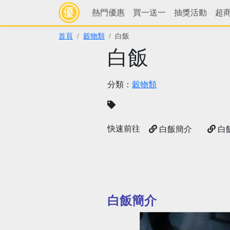
熱門優惠
買一送一
抽獎活動
超
首頁
穀物類
白飯
白飯
分類：
穀物類
快速前往
白飯簡介
白
白飯簡介